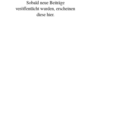
erneut.
Sobald neue Beiträge
veröffentlicht wurden, erscheinen
diese hier.
Aktuelle Einträge
Umgang mit Vielfalt, ein Projekt
Waldkindergarten reloaded