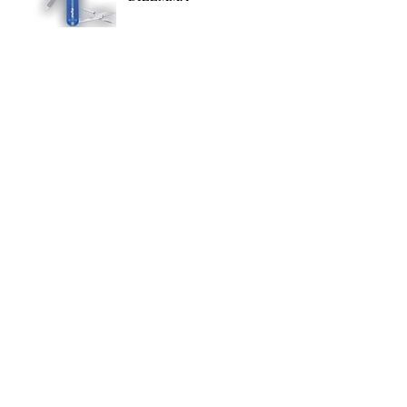
Alles digital? Nicht nur, aber
auch!
Die Schule und das echte
Leben – Artikel im
Bindestrich vom Mai 2018
Archiv
Januar 2019
(1)
1 Beitrag
Dezember 2018
(1)
1 Beitrag
November 2018
(1)
1 Beitrag
Oktober 2018
(1)
1 Beitrag