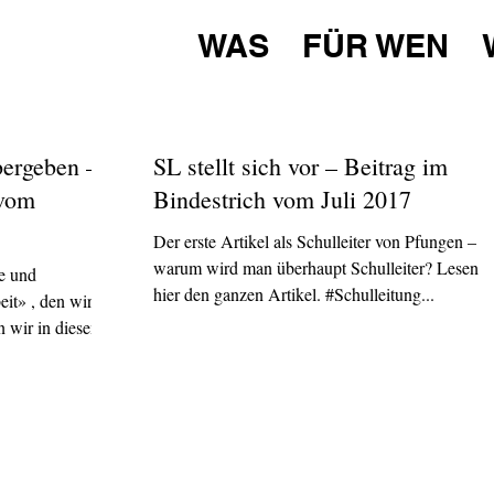
WAS
FÜR WEN
bergeben –
SL stellt sich vor – Beitrag im
 vom
Bindestrich vom Juli 2017
Der erste Artikel als Schulleiter von Pfungen –
warum wird man überhaupt Schulleiter? Lesen S
e und
hier den ganzen Artikel. #Schulleitung...
it» , den wir in
 wir in diesem...